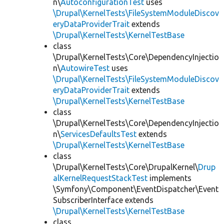
n\
AutoconfigurationTest
uses
\Drupal\KernelTests\FileSystemModuleDiscov
eryDataProviderTrait
extends
\Drupal\KernelTests\KernelTestBase
class
\Drupal\KernelTests\Core\DependencyInjectio
n\
AutowireTest
uses
\Drupal\KernelTests\FileSystemModuleDiscov
eryDataProviderTrait
extends
\Drupal\KernelTests\KernelTestBase
class
\Drupal\KernelTests\Core\DependencyInjectio
n\
ServicesDefaultsTest
extends
\Drupal\KernelTests\KernelTestBase
class
\Drupal\KernelTests\Core\DrupalKernel\
Drup
alKernelRequestStackTest
implements
\Symfony\Component\EventDispatcher\Event
SubscriberInterface extends
\Drupal\KernelTests\KernelTestBase
class