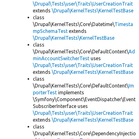
\Drupal\Tests\user\Traits\UserCreationTrait
extends
\Drupal\KernelTests\KernelTestBase
class
\Drupal\KernelTests\Core\Datetime\
Timesta
mpSchemaTest
extends
\Drupal\KernelTests\KernelTestBase
class
\Drupal\KernelTests\Core\DefaultContent\
Ad
minAccountSwitcherTest
uses
\Drupal\Tests\user\Traits\UserCreationTrait
extends
\Drupal\KernelTests\KernelTestBase
class
\Drupal\KernelTests\Core\DefaultContent\
Im
porterTest
implements
\Symfony\Component\EventDispatcher\Event
SubscriberInterface uses
\Drupal\Tests\user\Traits\UserCreationTrait
extends
\Drupal\KernelTests\KernelTestBase
class
\Drupal\KernelTests\Core\DependencyInjectio