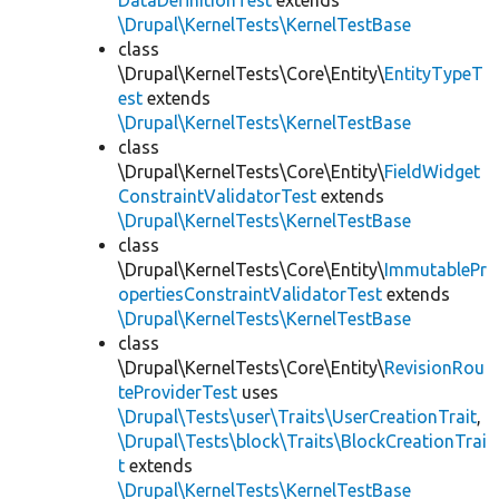
DataDefinitionTest
extends
\Drupal\KernelTests\KernelTestBase
class
\Drupal\KernelTests\Core\Entity\
EntityTypeT
est
extends
\Drupal\KernelTests\KernelTestBase
class
\Drupal\KernelTests\Core\Entity\
FieldWidget
ConstraintValidatorTest
extends
\Drupal\KernelTests\KernelTestBase
class
\Drupal\KernelTests\Core\Entity\
ImmutablePr
opertiesConstraintValidatorTest
extends
\Drupal\KernelTests\KernelTestBase
class
\Drupal\KernelTests\Core\Entity\
RevisionRou
teProviderTest
uses
\Drupal\Tests\user\Traits\UserCreationTrait
,
\Drupal\Tests\block\Traits\BlockCreationTrai
t
extends
\Drupal\KernelTests\KernelTestBase