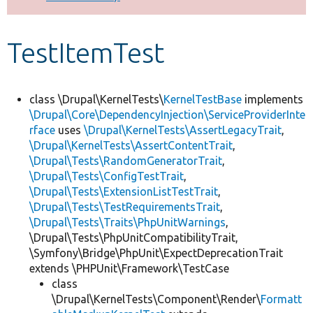
Develop for Drupal
TestItemTest
class \Drupal\KernelTests\
KernelTestBase
implements
\Drupal\Core\DependencyInjection\ServiceProviderInte
rface
uses
\Drupal\KernelTests\AssertLegacyTrait
,
\Drupal\KernelTests\AssertContentTrait
,
\Drupal\Tests\RandomGeneratorTrait
,
\Drupal\Tests\ConfigTestTrait
,
\Drupal\Tests\ExtensionListTestTrait
,
\Drupal\Tests\TestRequirementsTrait
,
\Drupal\Tests\Traits\PhpUnitWarnings
,
\Drupal\Tests\PhpUnitCompatibilityTrait,
\Symfony\Bridge\PhpUnit\ExpectDeprecationTrait
extends \PHPUnit\Framework\TestCase
class
\Drupal\KernelTests\Component\Render\
Formatt